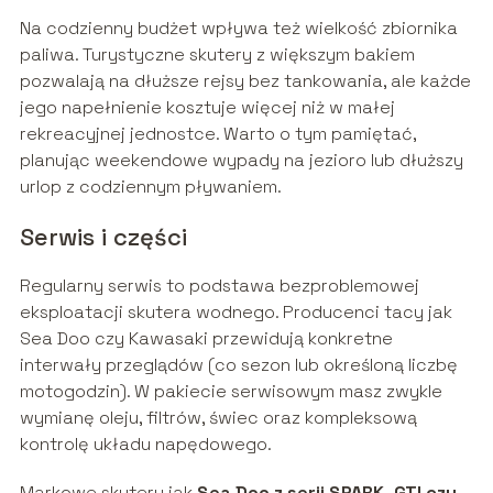
Na codzienny budżet wpływa też wielkość zbiornika
paliwa. Turystyczne skutery z większym bakiem
pozwalają na dłuższe rejsy bez tankowania, ale każde
jego napełnienie kosztuje więcej niż w małej
rekreacyjnej jednostce. Warto o tym pamiętać,
planując weekendowe wypady na jezioro lub dłuższy
urlop z codziennym pływaniem.
Serwis i części
Regularny serwis to podstawa bezproblemowej
eksploatacji skutera wodnego. Producenci tacy jak
Sea Doo czy Kawasaki przewidują konkretne
interwały przeglądów (co sezon lub określoną liczbę
motogodzin). W pakiecie serwisowym masz zwykle
wymianę oleju, filtrów, świec oraz kompleksową
kontrolę układu napędowego.
Markowe skutery jak
Sea Doo z serii SPARK, GTI czy