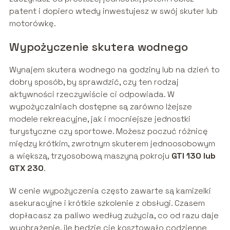
patent i dopiero wtedy inwestujesz w swój skuter lub
motorówkę.
Wypożyczenie skutera wodnego
Wynajem skutera wodnego na godziny lub na dzień to
dobry sposób, by sprawdzić, czy ten rodzaj
aktywności rzeczywiście ci odpowiada. W
wypożyczalniach dostępne są zarówno lżejsze
modele rekreacyjne, jak i mocniejsze jednostki
turystyczne czy sportowe. Możesz poczuć różnicę
między krótkim, zwrotnym skuterem jednoosobowym
a większą, trzyosobową maszyną pokroju
GTI 130 lub
GTX 230
.
W cenie wypożyczenia często zawarte są kamizelki
asekuracyjne i krótkie szkolenie z obsługi. Czasem
dopłacasz za paliwo według zużycia, co od razu daje
wyobrażenie, ile będzie cię kosztowało codzienne