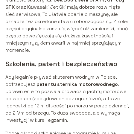
GTX
oraz Kawasaki Jet Ski mają dobrze rozwiniętą
sieć serwisową. To ułatwia dbanie o maszynę, ale
oznacza też określone stawki roboczogodziny. Z kolei
części oryginalne kosztują więcej niż zamienniki, choć
często odwdzięczają się dłuższą żywotnością i
mniejszym ryzykiem awarii w najmniej sprzyjającym
momencie.
Szkolenia, patent i bezpieczeństwo
Aby legalnie pływać skuterem wodnym w Polsce,
potrzebujesz
patentu sternika motorowodnego
.
Uprawnienie to pozwala prowadzić jachty motorowe
po wodach śródlądowych bez ograniczeń, a także
jednostki do 12 m długości po morzu w porze dziennej,
do 2 Mm od brzegu. To duża swoboda, ale wymaga
inwestycji w kurs i egzamin.
Dobre ośrodki szkoleniowe w programie kursu na