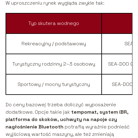
W uproszczeniu rynek wygląda zwykle tak:
Typ skutera wodnego
P
Rekreacyjny / podstawowy
SEA-D
Turystyczny rodzinny 2–3 osobowy
SEA-DOO GTI 
Sportowy / mocny turystyczny
SEA-DOO GT
Do ceny bazowej trzeba doliczyć wyposażenie
dodatkowe. Opcje takie jak
tempomat, system iBR,
platforma do skoków, uchwyty na napoje czy
nagłośnienie Bluetooth
potrafią wyraźnie podnieść
wyjściową wartość maszyny, ale też zmieniają