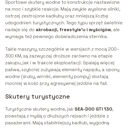
Sportowe skutery wodne to konstrukcje nastawione
na moc i szybkie reakcje. Mają zwykle wysilone silniki,
ostrzej zestrojone kadłuby oraz mniejszą liczbę
udogodnień turystycznych. Tego typu sprzęt świetnie
nadaje się do
akrobacji, freestyle’u i wyścigów
, ale
wymaga też pewnego doświadczenia sternika.
Takie maszyny, szczególnie w wersjach z mocą 200–
300 KM, są zazwyczaj droższe zarówno na etapie
zakupu, jak i w trakcie eksploatacji. Spalają więcej
paliwa, szybciej zużywają elementy napędu, a opony
wodne (śruby, wirniki, elementy pompy) dostają
mocniej w kość przy agresywnej jeździe na fali.
Skutery turystyczne
Turystyczne skutery wodne, jak
SEA-DOO GTI 130
,
powstają z myślą o dłuższych rejsach i jeździe z
pasażerami. Mają stabilniejszy kadłub, wygodną