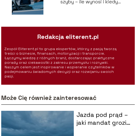
szyby – ile wynosi i kiedy
grozi?
Redakcja eliterent.pl
Zespół Eliterent.pl to grupa ekspertów, którzy z pasją tworzą
treści o biznesie, finansach, motoryzacji i transporcie.
Łączymy wiedzę z różnych branż, dostarczając praktyczne
porady oraz ciekawostki z zakresu przemysłu i rozrywki.
Naszym celem jest inspirowanie i wspieranie czytelników w
podejmowaniu świadomych decyzji oraz rozwijaniu swoich
pasji.
Może Cię również zainteresować
Jazda pod prąd –
jaki mandat grozi
za to