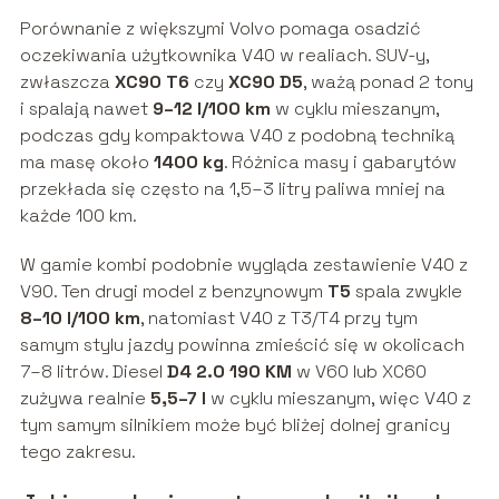
Porównanie z większymi Volvo pomaga osadzić
oczekiwania użytkownika V40 w realiach. SUV-y,
zwłaszcza
XC90 T6
czy
XC90 D5
, ważą ponad 2 tony
i spalają nawet
9–12 l/100 km
w cyklu mieszanym,
podczas gdy kompaktowa V40 z podobną techniką
ma masę około
1400 kg
. Różnica masy i gabarytów
przekłada się często na 1,5–3 litry paliwa mniej na
każde 100 km.
W gamie kombi podobnie wygląda zestawienie V40 z
V90. Ten drugi model z benzynowym
T5
spala zwykle
8–10 l/100 km
, natomiast V40 z T3/T4 przy tym
samym stylu jazdy powinna zmieścić się w okolicach
7–8 litrów. Diesel
D4 2.0 190 KM
w V60 lub XC60
zużywa realnie
5,5–7 l
w cyklu mieszanym, więc V40 z
tym samym silnikiem może być bliżej dolnej granicy
tego zakresu.