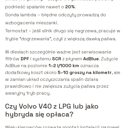
podnieść spalanie nawet o
20%
.
Sonda lambda – błędne odczyty prowadzą do
wzbogacenia mieszanki.
Termostat – jeśli silnik długo się nagrzewa, pracuje w
trybie “dogrzewania”, czyli z większą dawką paliwa.
W dieslach szczególnie ważne jest serwisowanie
filtrów
DPF
i systemu
SCR
z płynem
AdBlue
. Zużycie
AdBlue na poziomie
1–2 l/1000 km
oznacza
dodatkowy koszt około
5–10 groszy na kilometr
, ale
w zamian układ oczyszczania spalin działa
prawidłowo i nie zwiększa zużycia paliwa przez
awaryjny tryb pracy.
Czy Volvo V40 z LPG lub jako
hybryda się opłaca?
Wielu kierowców rozważa montaż instalacji gazowej