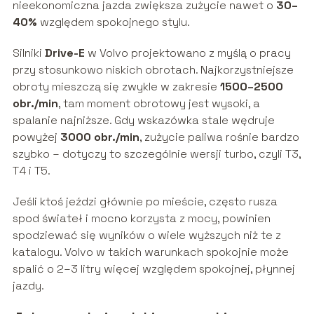
nieekonomiczna jazda zwiększa zużycie nawet o
30–
40%
względem spokojnego stylu.
Silniki
Drive-E
w Volvo projektowano z myślą o pracy
przy stosunkowo niskich obrotach. Najkorzystniejsze
obroty mieszczą się zwykle w zakresie
1500–2500
obr./min
, tam moment obrotowy jest wysoki, a
spalanie najniższe. Gdy wskazówka stale wędruje
powyżej
3000 obr./min
, zużycie paliwa rośnie bardzo
szybko – dotyczy to szczególnie wersji turbo, czyli T3,
T4 i T5.
Jeśli ktoś jeździ głównie po mieście, często rusza
spod świateł i mocno korzysta z mocy, powinien
spodziewać się wyników o wiele wyższych niż te z
katalogu. Volvo w takich warunkach spokojnie może
spalić o 2–3 litry więcej względem spokojnej, płynnej
jazdy.