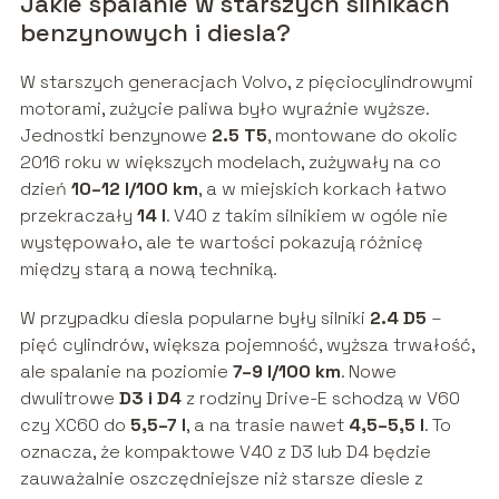
Jakie spalanie w starszych silnikach
benzynowych i diesla?
W starszych generacjach Volvo, z pięciocylindrowymi
motorami, zużycie paliwa było wyraźnie wyższe.
Jednostki benzynowe
2.5 T5
, montowane do okolic
2016 roku w większych modelach, zużywały na co
dzień
10–12 l/100 km
, a w miejskich korkach łatwo
przekraczały
14 l
. V40 z takim silnikiem w ogóle nie
występowało, ale te wartości pokazują różnicę
między starą a nową techniką.
W przypadku diesla popularne były silniki
2.4 D5
–
pięć cylindrów, większa pojemność, wyższa trwałość,
ale spalanie na poziomie
7–9 l/100 km
. Nowe
dwulitrowe
D3 i D4
z rodziny Drive-E schodzą w V60
czy XC60 do
5,5–7 l
, a na trasie nawet
4,5–5,5 l
. To
oznacza, że kompaktowe V40 z D3 lub D4 będzie
zauważalnie oszczędniejsze niż starsze diesle z