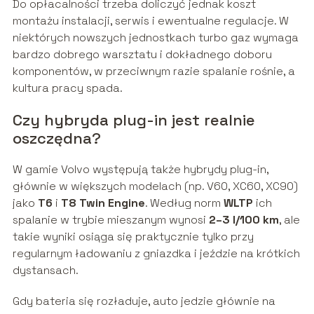
Do opłacalności trzeba doliczyć jednak koszt
montażu instalacji, serwis i ewentualne regulacje. W
niektórych nowszych jednostkach turbo gaz wymaga
bardzo dobrego warsztatu i dokładnego doboru
komponentów, w przeciwnym razie spalanie rośnie, a
kultura pracy spada.
Czy hybryda plug-in jest realnie
oszczędna?
W gamie Volvo występują także hybrydy plug-in,
głównie w większych modelach (np. V60, XC60, XC90)
jako
T6
i
T8 Twin Engine
. Według norm
WLTP
ich
spalanie w trybie mieszanym wynosi
2–3 l/100 km
, ale
takie wyniki osiąga się praktycznie tylko przy
regularnym ładowaniu z gniazdka i jeździe na krótkich
dystansach.
Gdy bateria się rozładuje, auto jedzie głównie na