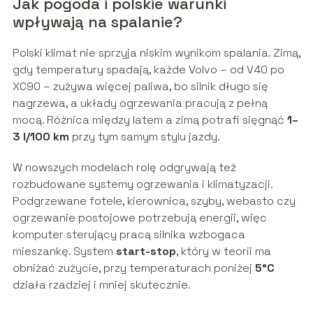
Jak pogoda i polskie warunki
wpływają na spalanie?
Polski klimat nie sprzyja niskim wynikom spalania. Zimą,
gdy temperatury spadają, każde Volvo – od V40 po
XC90 – zużywa więcej paliwa, bo silnik długo się
nagrzewa, a układy ogrzewania pracują z pełną
mocą. Różnica między latem a zimą potrafi sięgnąć
1–
3 l/100 km
przy tym samym stylu jazdy.
W nowszych modelach rolę odgrywają też
rozbudowane systemy ogrzewania i klimatyzacji.
Podgrzewane fotele, kierownica, szyby, webasto czy
ogrzewanie postojowe potrzebują energii, więc
komputer sterujący pracą silnika wzbogaca
mieszankę. System
start-stop
, który w teorii ma
obniżać zużycie, przy temperaturach poniżej
5°C
działa rzadziej i mniej skutecznie.