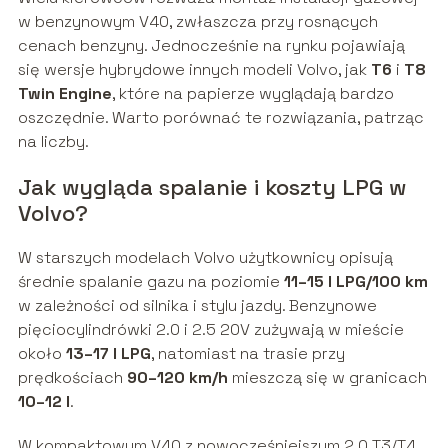
w benzynowym V40, zwłaszcza przy rosnących
cenach benzyny. Jednocześnie na rynku pojawiają
się wersje hybrydowe innych modeli Volvo, jak
T6
i
T8
Twin Engine
, które na papierze wyglądają bardzo
oszczędnie. Warto porównać te rozwiązania, patrząc
na liczby.
Jak wygląda spalanie i koszty LPG w
Volvo?
W starszych modelach Volvo użytkownicy opisują
średnie spalanie gazu na poziomie
11–15 l LPG/100 km
w zależności od silnika i stylu jazdy. Benzynowe
pięciocylindrówki 2.0 i 2.5 20V zużywają w mieście
około
13–17 l LPG
, natomiast na trasie przy
prędkościach
90–120 km/h
mieszczą się w granicach
10–12 l
.
W kompaktowym V40 z nowocześniejszym 2.0 T3/T4