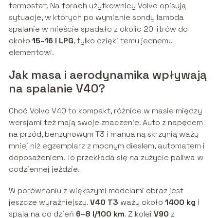
termostat. Na forach użytkownicy Volvo opisują
sytuacje, w których po wymianie sondy lambda
spalanie w mieście spadało z okolic 20 litrów do
około
15–16 l LPG
, tylko dzięki temu jednemu
elementowi.
Jak masa i aerodynamika wpływają
na spalanie V40?
Choć Volvo V40 to kompakt, różnice w masie między
wersjami też mają swoje znaczenie. Auto z napędem
na przód, benzynowym T3 i manualną skrzynią waży
mniej niż egzemplarz z mocnym dieslem, automatem i
doposażeniem. To przekłada się na zużycie paliwa w
codziennej jeździe.
W porównaniu z większymi modelami obraz jest
jeszcze wyraźniejszy.
V40 T3
waży około
1400 kg
i
spala na co dzień
6–8 l/100 km
. Z kolei
V90
z