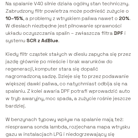
Na spalanie V40 silnie działa ogólny stan techniczny.
Zabrudzony filtr powietrza może podnieść zużycie o
10–15%
, a problemy z wtryskiem paliwa nawet o
20%
.
W dieslach niezbędne jest pilnowanie sprawności
układu oczyszczania spalin – zwłaszcza filtra
DPF
i
systemu
SCR z AdBlue
.
Kiedy filtr cząstek stałych w dieslu zapycha się przez
jazdę głównie po mieście i brak warunków do
regeneracji, komputer stara się dopalić
nagromadzoną sadzę. Dzieje się to przez podawanie
większej dawki paliwa, co natychmiast odbija się na
spalaniu. Z kolei awaria DPF potrafi wprowadzić auto
w tryb awaryjny, moc spada, a zużycie rośnie jeszcze
bardziej.
W benzynach typowy wpływ na spalanie mają też:
niesprawna sonda lambda, rozjechana mapa wtrysku
gazu w instalacjach LPG i niedogrzewający się