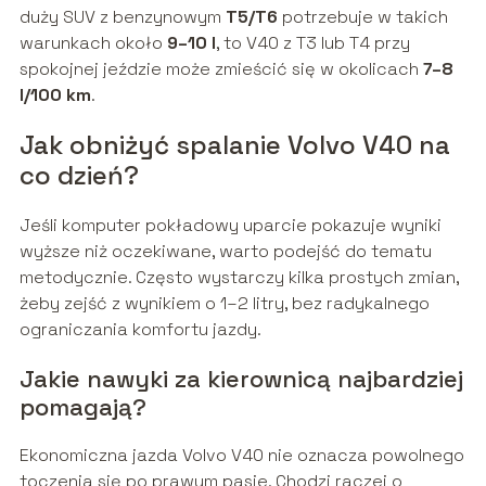
duży SUV z benzynowym
T5/T6
potrzebuje w takich
warunkach około
9–10 l
, to V40 z T3 lub T4 przy
spokojnej jeździe może zmieścić się w okolicach
7–8
l/100 km
.
Jak obniżyć spalanie Volvo V40 na
co dzień?
Jeśli komputer pokładowy uparcie pokazuje wyniki
wyższe niż oczekiwane, warto podejść do tematu
metodycznie. Często wystarczy kilka prostych zmian,
żeby zejść z wynikiem o 1–2 litry, bez radykalnego
ograniczania komfortu jazdy.
Jakie nawyki za kierownicą najbardziej
pomagają?
Ekonomiczna jazda Volvo V40 nie oznacza powolnego
toczenia się po prawym pasie. Chodzi raczej o