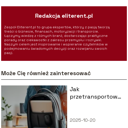
Redakcja eliterent.pl
Zespół Eliterent.pl to grupa ekspertów, którzy z pasją tworzą
treści o biznesie, finansach, motoryzacji i transporcie.
Łączymy wiedzę z różnych branż, dostarczając praktyczne
porady oraz ciekawostki z zakresu przemysłu i rozrywki.
Naszym celem jest inspirowanie i wspieranie czytelników w
podejmowaniu świadomych decyzji oraz rozwijaniu swoich
pasji.
Może Cię również zainteresować
Jak
przetransportować
komputer?
Praktyczne porady
i wskazówki
2025-10-20