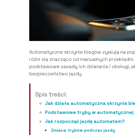
Automatyczne skrzynie biegów zyskują na pop
różni się znacząco od manualnych przekładni
podstawowe zasady ich działania i obsługi, 
bezpieczeństwo jazdy.
Spis treści:
Jak działa automatyczna skrzynia b
Podstawowe tryby w automatycznej 
Jak rozpocząć jazdę automatem?
Zmiana trybów podczas jazdy