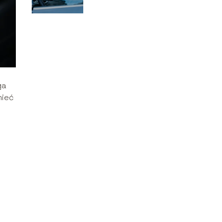
– ile wynosi i kiedy
grozi?
ga
mieć