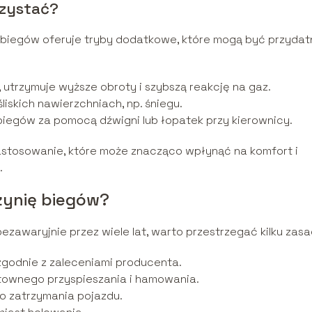
rzystać?
biegów oferuje tryby dodatkowe, które mogą być przydat
 utrzymuje wyższe obroty i szybszą reakcję na gaz.
iskich nawierzchniach, np. śniegu.
iegów za pomocą dźwigni lub łopatek przy kierownicy.
astosowanie, które może znacząco wpłynąć na komfort i
.
zynię biegów?
zawaryjnie przez wiele lat, warto przestrzegać kilku zasa
zgodnie z zaleceniami producenta.
townego przyspieszania i hamowania.
go zatrzymania pojazdu.