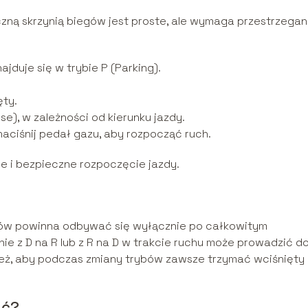
ą skrzynią biegów jest proste, ale wymaga przestrzegan
jduje się w trybie P (Parking).
ęty.
se), w zależności od kierunku jazdy.
 naciśnij pedał gazu, aby rozpocząć ruch.
e i bezpieczne rozpoczęcie jazdy.
gów powinna odbywać się wyłącznie po całkowitym
ie z D na R lub z R na D w trakcie ruchu może prowadzić d
ież, aby podczas zmiany trybów zawsze trzymać wciśnięty
ać?