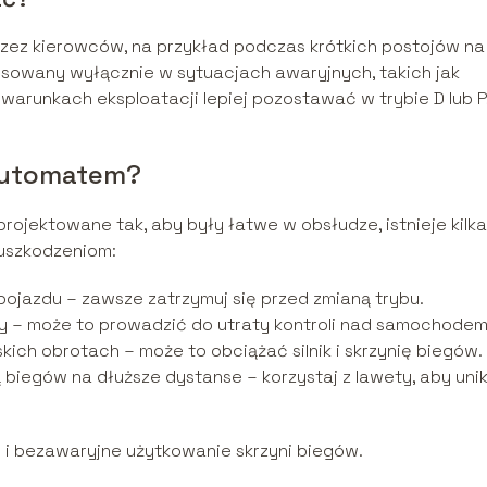
przez kierowców, na przykład podczas krótkich postojów na
osowany wyłącznie w sytuacjach awaryjnych, takich jak
warunkach eksploatacji lepiej pozostawać w trybie D lub P
automatem?
ojektowane tak, aby były łatwe w obsłudze, istnieje kilka
 uszkodzeniom:
pojazdu – zawsze zatrzymuj się przed zmianą trybu.
dy – może to prowadzić do utraty kontroli nad samochodem
kich obrotach – może to obciążać silnik i skrzynię biegów.
ą biegów na dłuższe dystanse – korzystaj z lawety, aby uni
 i bezawaryjne użytkowanie skrzyni biegów.