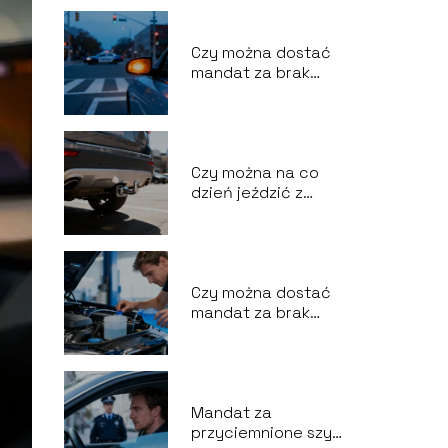
Czy można dostać
mandat za brak
kierunkowskazu?
Czy można na co
dzień jeździć z
hakiem?
Czy można dostać
mandat za brak
płynu do
spryskiwaczy?
Mandat za
przyciemnione szyby