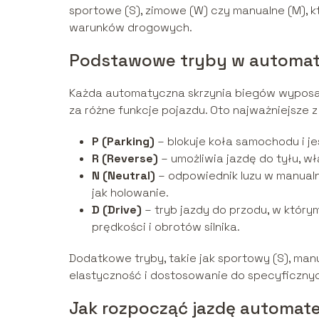
sportowe (S), zimowe (W) czy manualne (M), 
warunków drogowych.
Podstawowe tryby w automaty
Każda automatyczna skrzynia biegów wyposa
za różne funkcje pojazdu. Oto najważniejsze z 
P (Parking)
– blokuje koła samochodu i j
R (Reverse)
– umożliwia jazdę do tyłu, w
N (Neutral)
– odpowiednik luzu w manualn
jak holowanie.
D (Drive)
– tryb jazdy do przodu, w który
prędkości i obrotów silnika.
Dodatkowe tryby, takie jak sportowy (S), man
elastyczność i dostosowanie do specyficzny
Jak rozpocząć jazdę automat