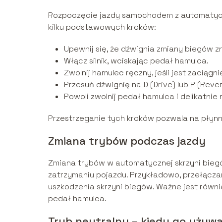
Rozpoczęcie jazdy samochodem z automatyczn
kilku podstawowych kroków:
Upewnij się, że dźwignia zmiany biegów zna
Włącz silnik, wciskając pedał hamulca.
Zwolnij hamulec ręczny, jeśli jest zaciągni
Przesuń dźwignię na D (Drive) lub R (Rever
Powoli zwolnij pedał hamulca i delikatnie
Przestrzeganie tych kroków pozwala na płynn
Zmiana trybów podczas jazdy
Zmiana trybów w automatycznej skrzyni bie
zatrzymaniu pojazdu. Przykładowo, przełączan
uszkodzenia skrzyni biegów. Ważne jest równ
pedał hamulca.
Tryb neutralny – kiedy go używ