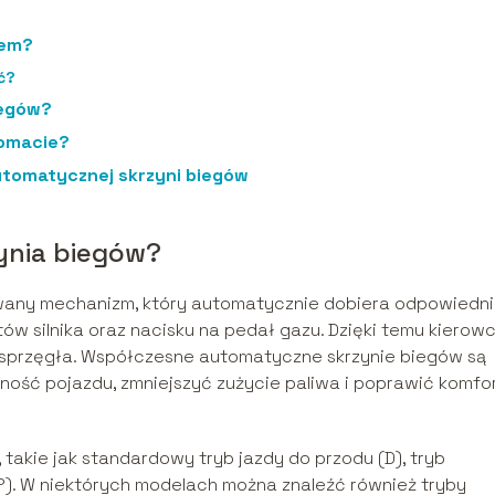
tem?
ć?
iegów?
tomacie?
tomatycznej skrzyni biegów
ynia biegów?
any mechanizm, który automatycznie dobiera odpowiedni
ów silnika oraz nacisku na pedał gazu. Dzięki temu kierow
 sprzęgła. Współczesne automatyczne skrzynie biegów są
ość pojazdu, zmniejszyć zużycie paliwa i poprawić komfo
takie jak standardowy tryb jazdy do przodu (D), tryb
(P). W niektórych modelach można znaleźć również tryby