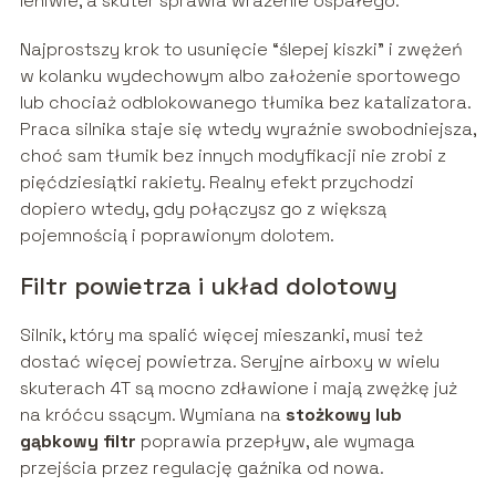
leniwie, a skuter sprawia wrażenie ospałego.
Najprostszy krok to usunięcie “ślepej kiszki” i zwężeń
w kolanku wydechowym albo założenie sportowego
lub chociaż odblokowanego tłumika bez katalizatora.
Praca silnika staje się wtedy wyraźnie swobodniejsza,
choć sam tłumik bez innych modyfikacji nie zrobi z
pięćdziesiątki rakiety. Realny efekt przychodzi
dopiero wtedy, gdy połączysz go z większą
pojemnością i poprawionym dolotem.
Filtr powietrza i układ dolotowy
Silnik, który ma spalić więcej mieszanki, musi też
dostać więcej powietrza. Seryjne airboxy w wielu
skuterach 4T są mocno zdławione i mają zwężkę już
na króćcu ssącym. Wymiana na
stożkowy lub
gąbkowy filtr
poprawia przepływ, ale wymaga
przejścia przez regulację gaźnika od nowa.