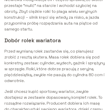
przestaje “mulić” na starcie i wchodzi szybciej na
obroty. Zbyt ciężkie rolki to plaga wielu seryjnych
konstrukcji – silnik kręci się wtedy za nisko, a jazda
przypomina próbę rozpędzania auta na piątce od
samego startu.
Dobór rolek wariatora
Przed wymianą rolek zastanów się, co planujesz
zrobić z resztą skutera. Masa rolek dobiera się pod
konkretny zestaw: cylinder, wydech, gaźnik i sprężyny
w sprzęgle. Rolki, które dobrze pracują z seryjną
pięćdziesiątką, zwykle nie pasują do cylindra 80 ccm i
odwrotnie.
Jeśli chcesz kupić sportowy wariator, zwykle
dostajesz w zestawie dopasowany komplet rolek. To
rozsądne rozwiązanie. Producent dobiera ich masę
do charakterystyki swojego wariatora, dzięki czemu