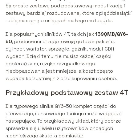
Są proste zestawy pod podstawową modyfikację i
zestawy bardziej rozbudowane, które z pięćdziesiątki
robią maszynę o osiągach małego motocykla.
Dla popularnych silników 4T, takich jak
139QMB/GY6-
50
, producenci przygotowują gotowe pakiety:
cylinder, wariator, sprzęgło, gaźnik, moduł CDI i
wydech. Dzięki temu nie musisz każdej części
dobierać sam, ryzyko przypadkowego
niedopasowania jest mniejsze, a koszt często
wypada korzystniej niż przy kupowaniu osobno.
Przykładowy podstawowy zestaw 4T
Dla typowego silnika GY6-50 komplet części do
pierwszego, sensownego tuningu może wyglądać
następująco. To przykładowy układ, który dobrze
sprawdza się u wielu użytkowników chcących
mocniejszego skutera do miasta: