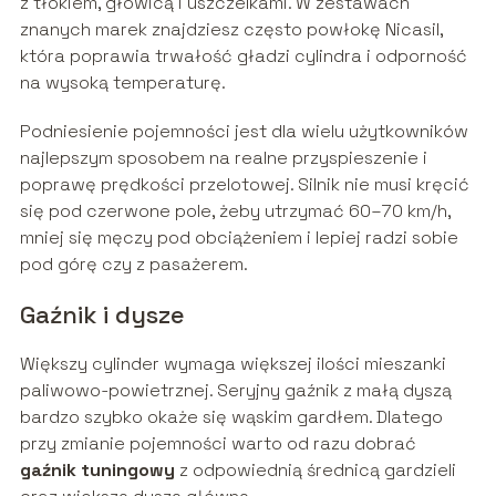
z tłokiem, głowicą i uszczelkami. W zestawach
znanych marek znajdziesz często powłokę Nicasil,
która poprawia trwałość gładzi cylindra i odporność
na wysoką temperaturę.
Podniesienie pojemności jest dla wielu użytkowników
najlepszym sposobem na realne przyspieszenie i
poprawę prędkości przelotowej. Silnik nie musi kręcić
się pod czerwone pole, żeby utrzymać 60–70 km/h,
mniej się męczy pod obciążeniem i lepiej radzi sobie
pod górę czy z pasażerem.
Gaźnik i dysze
Większy cylinder wymaga większej ilości mieszanki
paliwowo-powietrznej. Seryjny gaźnik z małą dyszą
bardzo szybko okaże się wąskim gardłem. Dlatego
przy zmianie pojemności warto od razu dobrać
gaźnik tuningowy
z odpowiednią średnicą gardzieli