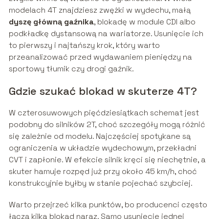
modelach 4T znajdziesz zwężki w wydechu, małą
dyszę główną gaźnika
, blokadę w module CDI albo
podkładkę dystansową na wariatorze. Usunięcie ich
to pierwszy i najtańszy krok, który warto
przeanalizować przed wydawaniem pieniędzy na
sportowy tłumik czy drogi gaźnik.
Gdzie szukać blokad w skuterze 4T?
W czterosuwowych pięćdziesiątkach schemat jest
podobny do silników 2T, choć szczegóły mogą różnić
się zależnie od modelu. Najczęściej spotykane są
ograniczenia w układzie wydechowym, przekładni
CVT i zapłonie. W efekcie silnik kręci się niechętnie, a
skuter hamuje rozpęd już przy około 45 km/h, choć
konstrukcyjnie byłby w stanie pojechać szybciej.
Warto przejrzeć kilka punktów, bo producenci często
łączą kilka blokad naraz. Samo usunięcie jednej