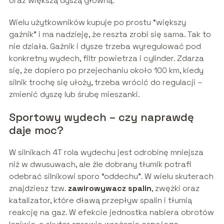
oraz większą dyszą główną.
Wielu użytkowników kupuje po prostu “większy
gaźnik” i ma nadzieję, że reszta zrobi się sama. Tak to
nie działa. Gaźnik i dysze trzeba wyregulować pod
konkretny wydech, filtr powietrza i cylinder. Zdarza
się, że dopiero po przejechaniu około 100 km, kiedy
silnik trochę się ułoży, trzeba wrócić do regulacji –
zmienić dyszę lub śrubę mieszanki.
Sportowy wydech – czy naprawdę
daje moc?
W silnikach 4T rola wydechu jest odrobinę mniejsza
niż w dwusuwach, ale źle dobrany tłumik potrafi
odebrać silnikowi sporo “oddechu”. W wielu skuterach
znajdziesz tzw.
zawirowywacz spalin
, zwężki oraz
katalizator, które dławą przepływ spalin i tłumią
reakcję na gaz. W efekcie jednostka nabiera obrotów