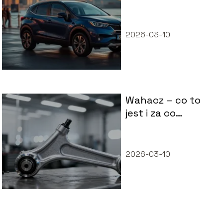
wymiary, spalanie,
osiągi
2026-03-10
Wahacz – co to
jest i za co
odpowiada w
samochodzie?
2026-03-10