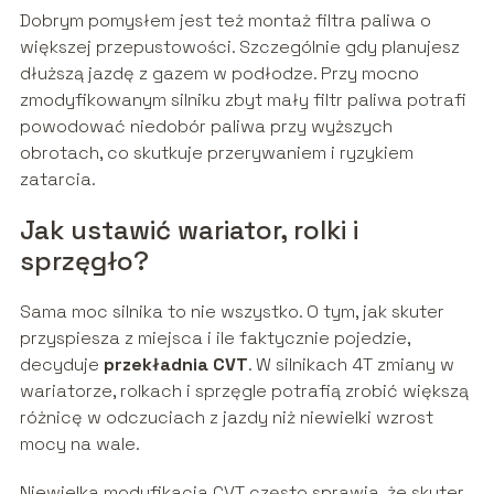
Dobrym pomysłem jest też montaż filtra paliwa o
większej przepustowości. Szczególnie gdy planujesz
dłuższą jazdę z gazem w podłodze. Przy mocno
zmodyfikowanym silniku zbyt mały filtr paliwa potrafi
powodować niedobór paliwa przy wyższych
obrotach, co skutkuje przerywaniem i ryzykiem
zatarcia.
Jak ustawić wariator, rolki i
sprzęgło?
Sama moc silnika to nie wszystko. O tym, jak skuter
przyspiesza z miejsca i ile faktycznie pojedzie,
decyduje
przekładnia CVT
. W silnikach 4T zmiany w
wariatorze, rolkach i sprzęgle potrafią zrobić większą
różnicę w odczuciach z jazdy niż niewielki wzrost
mocy na wale.
Niewielka modyfikacja CVT często sprawia, że skuter