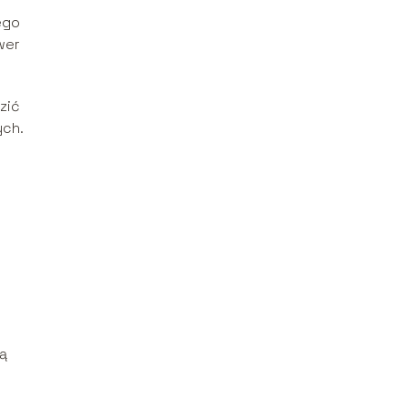
ego
wer
zić
ych.
zą