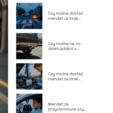
Czy można dostać
mandat za brak
kierunkowskazu?
Czy można na co
dzień jeździć z
hakiem?
Czy można dostać
mandat za brak
płynu do
spryskiwaczy?
Mandat za
przyciemnione szyby