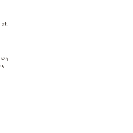
lat.
wszą
u,