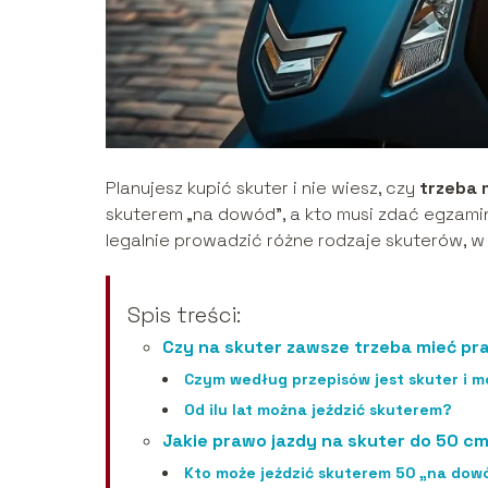
Planujesz kupić skuter i nie wiesz, czy
trzeba 
skuterem „na dowód”, a kto musi zdać egzamin
legalnie prowadzić różne rodzaje skuterów, w
Spis treści:
Czy na skuter zawsze trzeba mieć pr
Czym według przepisów jest skuter i 
Od ilu lat można jeździć skuterem?
Jakie prawo jazdy na skuter do 50 c
Kto może jeździć skuterem 50 „na dow