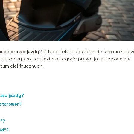
mieć prawo jazdy
? Z tego tekstu dowiesz się, kto może jeź
. Przeczytasz też, jakie kategorie prawa jazdy pozwalają
 tym elektrycznych.
awo jazdy?
motorower?
m³?
ód”?