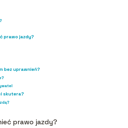
?
?
eć prawo jazdy?
em bez uprawnień?
e?
ywatel
i skutera?
azdą?
mieć prawo jazdy?