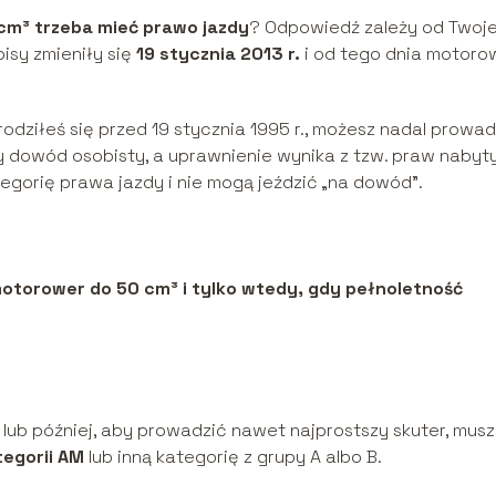
cm³ trzeba mieć prawo jazdy
? Odpowiedź zależy od Twoj
pisy zmieniły się
19 stycznia 2013 r.
i od tego dnia motoro
 urodziłeś się przed 19 stycznia 1995 r., możesz nadal prowad
 dowód osobisty, a uprawnienie wynika z tzw. praw nabyt
egorię prawa jazdy i nie mogą jeździć „na dowód”.
otorower do 50 cm³ i tylko wtedy, gdy pełnoletność
r. lub później, aby prowadzić nawet najprostszy skuter, mus
tegorii AM
lub inną kategorię z grupy A albo B.