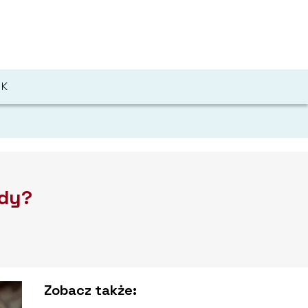
IK
zdy?
Zobacz także: