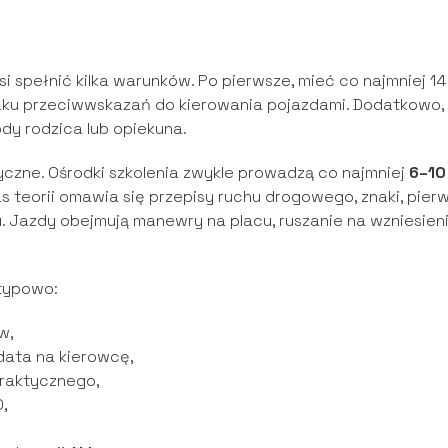
spełnić kilka warunków. Po pierwsze, mieć co najmniej 14 
ku przeciwwskazań do kierowania pojazdami. Dodatkowo,
dy rodzica lub opiekuna.
yczne. Ośrodki szkolenia zwykle prowadzą co najmniej
6–10
s teorii omawia się przepisy ruchu drogowego, znaki, pier
Jazdy obejmują manewry na placu, ruszanie na wzniesieni
 typowo:
w,
ydata na kierowcę,
praktycznego,
,