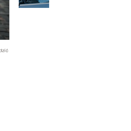
– ile wynosi i kiedy
grozi?
dzić