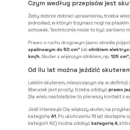
Czym według przepisów jest sku
Żeby dobrze dobrać uprawnienia, trzeba wiedz
jednoślad, w którym trzymasz nogi na płaskim 
schowek. Technicznie może to być zarówno moto
Prawo o ruchu drogowym jasno określa pojęci
spalinowym do 50 cm³
lub
silnikiem elektry
km/h
. Skuter z większym silnikiem, np.
125 cm³
Od ilu lat można jeździć skutere
Lekkim skuterem, mieszczącym się w definicji 
Warunek jest prosty: trzeba zdobyć
prawo ja
Dla wielu nastolatków to pierwszy kontakt 
Jeśli interesuje Cię większy skuter, na przykł
kategorię
A1
. Po ukończeniu 18 lat dostępne 
kategorii A2) można zdobyć
kategorię A
, któ