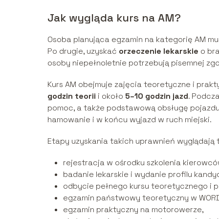
Jak wygląda kurs na AM?
Osoba planująca egzamin na kategorię AM musi 
Po drugie, uzyskać
orzeczenie lekarskie
o bra
osoby niepełnoletnie potrzebują pisemnej zgo
Kurs AM obejmuje zajęcia teoretyczne i prakt
godzin teorii
i około
5–10 godzin jazd
. Podcza
pomoc, a także podstawową obsługę pojazdu. 
hamowanie i w końcu wyjazd w ruch miejski.
Etapy uzyskania takich uprawnień wyglądają
rejestracja w ośrodku szkolenia kierowcó
badanie lekarskie i wydanie profilu kand
odbycie pełnego kursu teoretycznego i 
egzamin państwowy teoretyczny w WORD
egzamin praktyczny na motorowerze,