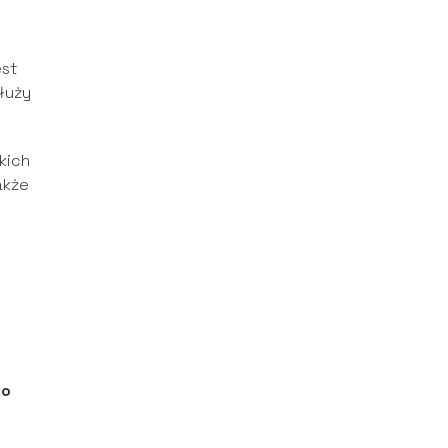
est
służy
kich
akże
do