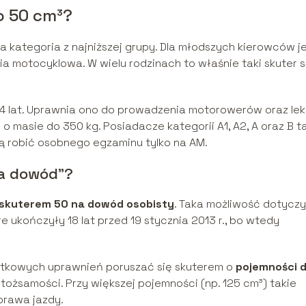
o 50 cm³?
a kategoria z najniższej grupy. Dla młodszych kierowców j
ria motocyklowa. W wielu rodzinach to właśnie taki skuter 
4 lat. Uprawnia ono do prowadzenia motorowerów oraz lek
o masie do 350 kg. Posiadacze kategorii A1, A2, A oraz B t
ą robić osobnego egzaminu tylko na AM.
na dowód”?
skuterem 50 na dowód osobisty
. Taka możliwość dotyczy
e ukończyły 18 lat przed 19 stycznia 2013 r., bo wtedy
datkowych uprawnień poruszać się skuterem o
pojemności 
tożsamości. Przy większej pojemności (np. 125 cm³) takie
 prawa jazdy.