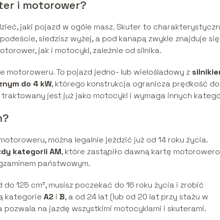
ter i motorower?
ieć, jaki pojazd w ogóle masz. Skuter to charakterystycz
podeście, siedzisz wyżej, a pod kanapą zwykle znajduje się
rower, jak i motocykl, zależnie od silnika.
e motoroweru. To pojazd jedno- lub wielośladowy z
silniki
cznym do 4 kW
, którego konstrukcja ogranicza prędkość d
, traktowany jest już jako motocykl i wymaga innych kategor
m?
motoroweru, można legalnie jeździć już od 14 roku życia.
zdy kategorii AM
, które zastąpiło dawną kartę motorower
z egzaminem państwowym.
ad do 125 cm³, musisz poczekać do 16 roku życia i zrobić
są kategorie
A2
i
B
, a od 24 lat (lub od 20 lat przy stażu w
ra pozwala na jazdę wszystkimi motocyklami i skuterami.