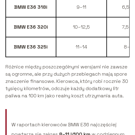
BMW E36 318i
9–11
6,5–7
BMW E36 320i
10–12,5
7,5–8
BMW E36 325i
11–14
8–9,
Różnice między poszczególnymi wersjami nie zawsze
są ogromne, ale przy dużych przebiegach mają spore
znaczenie finansowe. Kierowca, który robi rocznie 30
tysięcy kilometrów, odczuje każdy dodatkowy litr
paliwa na 100 km jako realny koszt utrzymania auta.
W raportach kierowców BMW E36 najczęściej
powtarza się zakres
8–11 l/100 km
w codziennym