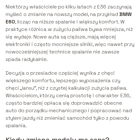
Niektórzy właściciele po kilku latach z E36 zaczynają
myśleć o zmianie na nowszy model, na przykład
BMW
E60
, licząc na niższe spalanie i większy komfort. W
praktyce różnica w zużyciu paliwa bywa mniejsza, niż
się wydaje. Nowe auta są cięższe, mają więcej
elektroniki i często mocniejsze silniki, więc nawet przy
nowocześniejszej technice spalanie nie zawsze
spada radykalnie.
Decyzja o przesiadce częściej wynika z chęci
większego komfortu, lepszego wyposażenia czy
chęci „lansu”, niż z czystej kalkulacji zużycia paliwa.
Właścicielom, którzy cenią prostotę i charakter E36,
często bardziej opłaca się doprowadzić obecne
auto do porządku mechanicznego i popracować nad
stylem jazdy niż zmieniać samochód tylko z powodu
spalania.
Kiedy zmiana modelu ma sens?