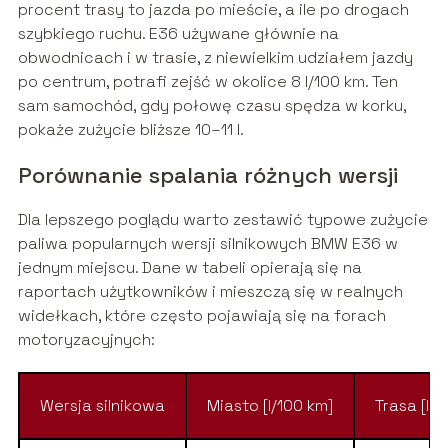
procent trasy to jazda po mieście, a ile po drogach
szybkiego ruchu. E36 używane głównie na
obwodnicach i w trasie, z niewielkim udziałem jazdy
po centrum, potrafi zejść w okolice 8 l/100 km. Ten
sam samochód, gdy połowę czasu spędza w korku,
pokaże zużycie bliższe 10–11 l.
Porównanie spalania różnych wersji
Dla lepszego poglądu warto zestawić typowe zużycie
paliwa popularnych wersji silnikowych BMW E36 w
jednym miejscu. Dane w tabeli opierają się na
raportach użytkowników i mieszczą się w realnych
widełkach, które często pojawiają się na forach
motoryzacyjnych:
Wersja silnikowa
Miasto [l/100 km]
Trasa [l/1