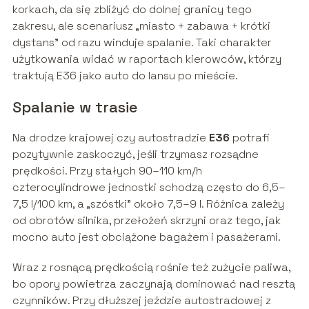
korkach, da się zbliżyć do dolnej granicy tego
zakresu, ale scenariusz „miasto + zabawa + krótki
dystans” od razu winduje spalanie. Taki charakter
użytkowania widać w raportach kierowców, którzy
traktują E36 jako auto do lansu po mieście.
Spalanie w trasie
Na drodze krajowej czy autostradzie
E36
potrafi
pozytywnie zaskoczyć, jeśli trzymasz rozsądne
prędkości. Przy stałych 90–110 km/h
czterocylindrowe jednostki schodzą często do 6,5–
7,5 l/100 km, a „szóstki” około 7,5–9 l. Różnica zależy
od obrotów silnika, przełożeń skrzyni oraz tego, jak
mocno auto jest obciążone bagażem i pasażerami.
Wraz z rosnącą prędkością rośnie też zużycie paliwa,
bo opory powietrza zaczynają dominować nad resztą
czynników. Przy dłuższej jeździe autostradowej z