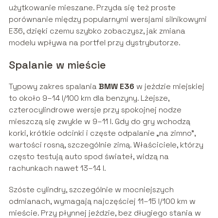
użytkowanie mieszane. Przyda się też proste
porównanie między popularnymi wersjami silnikowymi
E36, dzięki czemu szybko zobaczysz, jak zmiana
modelu wpływa na portfel przy dystrybutorze.
Spalanie w mieście
Typowy zakres spalania
BMW E36
w jeździe miejskiej
to około 9–14 l/100 km dla benzyny. Lżejsze,
czterocylindrowe wersje przy spokojnej nodze
mieszczą się zwykle w 9–11 l. Gdy do gry wchodzą
korki, krótkie odcinki i częste odpalanie „na zimno”,
wartości rosną, szczególnie zimą. Właściciele, którzy
często testują auto spod świateł, widzą na
rachunkach nawet 13–14 l.
Szóste cylindry, szczególnie w mocniejszych
odmianach, wymagają najczęściej 11–15 l/100 km w
mieście. Przy płynnej jeździe, bez długiego stania w