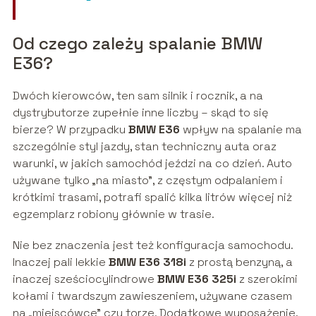
Od czego zależy spalanie BMW
E36?
Dwóch kierowców, ten sam silnik i rocznik, a na
dystrybutorze zupełnie inne liczby – skąd to się
bierze? W przypadku
BMW E36
wpływ na spalanie ma
szczególnie styl jazdy, stan techniczny auta oraz
warunki, w jakich samochód jeździ na co dzień. Auto
używane tylko „na miasto”, z częstym odpalaniem i
krótkimi trasami, potrafi spalić kilka litrów więcej niż
egzemplarz robiony głównie w trasie.
Nie bez znaczenia jest też konfiguracja samochodu.
Inaczej pali lekkie
BMW E36 318i
z prostą benzyną, a
inaczej sześciocylindrowe
BMW E36 325i
z szerokimi
kołami i twardszym zawieszeniem, używane czasem
na „miejscówce” czy torze. Dodatkowe wyposażenie,