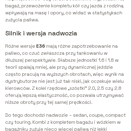
bagaż, przewożenie kompletu kół czy jazda z rodziną
wpływają na masę i opory, co widać w statystykach
zużycia paliwa.
Silnik i wersja nadwozia
Różne wersje
E36
mają różne zapotrzebowanie na
paliwo, co czuć zwłaszcza przy tankowaniu w
dłuższej perspektywie. Słabsze jednostki 1.6 i 1.8 w
teorii spalają mniej, ale przy dynamicznej jeździe
często pracują na wyższych obrotach, więc wynik na
dystrybutorze nie jest już tak niski, jak oczekuje wielu
kierowców. Z kolei rzędowe „szóstki” 2.0, 2.5 czy 2.8
oferują lepszą elastyczność, co pozwala utrzymywać
niższe obroty przy tej samej prędkości.
Do tego dochodzi nadwozie – sedan, coupe, compact
czy touring. Kombi z kompletem bagażu i wózkiem w
bagażniku zużyje nieco więcej paliwa niż lekki