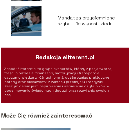
Mandat za przyciemnione
szyby – ile wynosi i kiedy
grozi?
Redakcja eliterent.pl
Zespół Eliterent.pl to grupa ekspertów, którzy z pasją tworzą
treści o biznesie, finansach, motoryzacji i transporcie.
Łączymy wiedzę z różnych branż, dostarczając praktyczne
porady oraz ciekawostki z zakresu przemysłu i rozrywki.
Naszym celem jest inspirowanie i wspieranie czytelników w
podejmowaniu świadomych decyzji oraz rozwijaniu swoich
pasji.
Może Cię również zainteresować