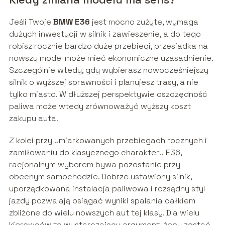
Jeśli Twoje
BMW E36
jest mocno zużyte, wymaga
dużych inwestycji w silnik i zawieszenie, a do tego
robisz rocznie bardzo duże przebiegi, przesiadka na
nowszy model może mieć ekonomiczne uzasadnienie.
Szczególnie wtedy, gdy wybierasz nowocześniejszy
silnik o wyższej sprawności i planujesz trasy, a nie
tylko miasto. W dłuższej perspektywie oszczędność
paliwa może wtedy zrównoważyć wyższy koszt
zakupu auta.
Z kolei przy umiarkowanych przebiegach rocznych i
zamiłowaniu do klasycznego charakteru E36,
racjonalnym wyborem bywa pozostanie przy
obecnym samochodzie. Dobrze ustawiony silnik,
uporządkowana instalacja paliwowa i rozsądny styl
jazdy pozwalają osiągać wyniki spalania całkiem
zbliżone do wielu nowszych aut tej klasy. Dla wielu
kierowców to wystarczający argument, żeby zostać