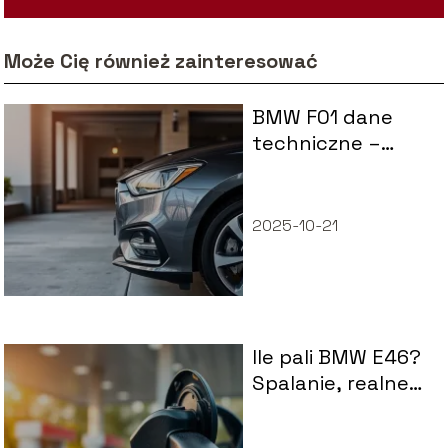
Może Cię również zainteresować
BMW F01 dane
techniczne –
wymiary, osiągi,
spalanie
2025-10-21
Ile pali BMW E46?
Spalanie, realne
zużycie paliwa