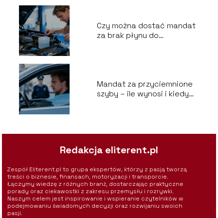
Czy można dostać mandat
za brak płynu do
spryskiwaczy?
Mandat za przyciemnione
szyby – ile wynosi i kiedy
grozi?
Redakcja eliterent.pl
Zespół Eliterent.pl to grupa ekspertów, którzy z pasją tworzą
treści o biznesie, finansach, motoryzacji i transporcie.
Łączymy wiedzę z różnych branż, dostarczając praktyczne
porady oraz ciekawostki z zakresu przemysłu i rozrywki.
Naszym celem jest inspirowanie i wspieranie czytelników w
podejmowaniu świadomych decyzji oraz rozwijaniu swoich
pasji.