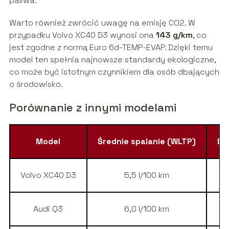
paliwa.
Warto również zwrócić uwagę na emisję CO2. W
przypadku Volvo XC40 D3 wynosi ona
143 g/km
, co
jest zgodne z normą Euro 6d-TEMP-EVAP. Dzięki temu
model ten spełnia najnowsze standardy ekologiczne,
co może być istotnym czynnikiem dla osób dbających
o środowisko.
Porównanie z innymi modelami
Model
Średnie spalanie (WLTP)
Em
Volvo XC40 D3
5,5 l/100 km
1
Audi Q3
6,0 l/100 km
1