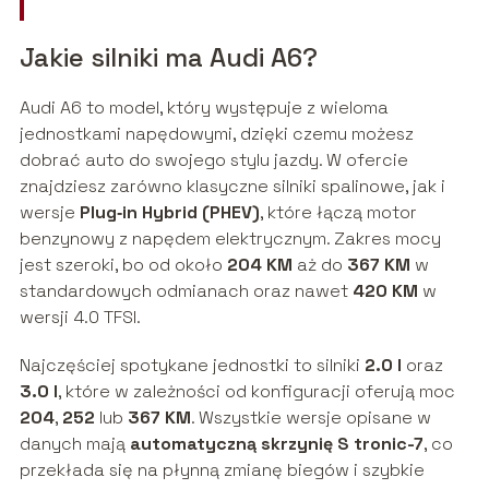
Jakie silniki ma Audi A6?
Audi A6 to model, który występuje z wieloma
jednostkami napędowymi, dzięki czemu możesz
dobrać auto do swojego stylu jazdy. W ofercie
znajdziesz zarówno klasyczne silniki spalinowe, jak i
wersje
Plug‑in Hybrid (PHEV)
, które łączą motor
benzynowy z napędem elektrycznym. Zakres mocy
jest szeroki, bo od około
204 KM
aż do
367 KM
w
standardowych odmianach oraz nawet
420 KM
w
wersji 4.0 TFSI.
Najczęściej spotykane jednostki to silniki
2.0 l
oraz
3.0 l
, które w zależności od konfiguracji oferują moc
204
,
252
lub
367 KM
. Wszystkie wersje opisane w
danych mają
automatyczną skrzynię S tronic-7
, co
przekłada się na płynną zmianę biegów i szybkie