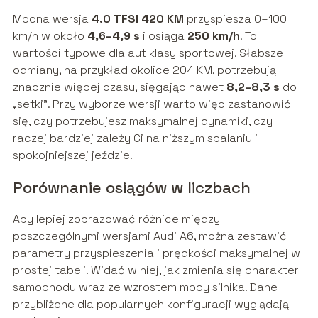
Mocna wersja
4.0 TFSI 420 KM
przyspiesza 0–100
km/h w około
4,6–4,9 s
i osiąga
250 km/h
. To
wartości typowe dla aut klasy sportowej. Słabsze
odmiany, na przykład okolice 204 KM, potrzebują
znacznie więcej czasu, sięgając nawet
8,2–8,3 s
do
„setki”. Przy wyborze wersji warto więc zastanowić
się, czy potrzebujesz maksymalnej dynamiki, czy
raczej bardziej zależy Ci na niższym spalaniu i
spokojniejszej jeździe.
Porównanie osiągów w liczbach
Aby lepiej zobrazować różnice między
poszczególnymi wersjami Audi A6, można zestawić
parametry przyspieszenia i prędkości maksymalnej w
prostej tabeli. Widać w niej, jak zmienia się charakter
samochodu wraz ze wzrostem mocy silnika. Dane
przybliżone dla popularnych konfiguracji wyglądają