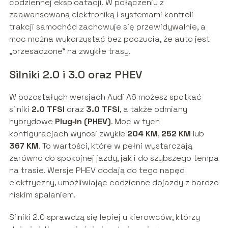
codziennej eksploatacji. W połączeniu z
zaawansowaną elektroniką i systemami kontroli
trakcji samochód zachowuje się przewidywalnie, a
moc można wykorzystać bez poczucia, że auto jest
„przesadzone” na zwykłe trasy.
Silniki 2.0 i 3.0 oraz PHEV
W pozostałych wersjach Audi A6 możesz spotkać
silniki
2.0 TFSI
oraz
3.0 TFSI
, a także odmiany
hybrydowe
Plug‑in (PHEV)
. Moc w tych
konfiguracjach wynosi zwykle
204 KM
,
252 KM
lub
367 KM
. To wartości, które w pełni wystarczają
zarówno do spokojnej jazdy, jak i do szybszego tempa
na trasie. Wersje PHEV dodają do tego napęd
elektryczny, umożliwiając codzienne dojazdy z bardzo
niskim spalaniem.
Silniki 2.0 sprawdzą się lepiej u kierowców, którzy