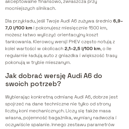
akceptowalne finansowo, zwłaszcza przy
mocniejszych silnikach.
Dla przykładu, jeśli Twoje Audi A6 zużywa średnio
6,9–
7,0 l/100 km
i pokonujesz miesięcznie 1500 km,
możesz łatwo wyliczyć orientacyjny koszt
tankowania. Kierowcy wersji PHEV często notują z
kolei wartości w okolicach
2,1–2,5 l/100 km
, o ile
regularnie ładują auto z gniazdka i większość trasy
pokonują w trybie mieszanym.
Jak dobrać wersję Audi A6 do
swoich potrzeb?
Wybierając konkretną odmianę Audi A6, dobrze jest
spojrzeć na dane techniczne nie tylko od strony
liczby koni mechanicznych. Liczy się także masa
własna, pojemność bagażnika, wymiary nadwozia i
oczywiście spalanie. Innego zestawu parametrów