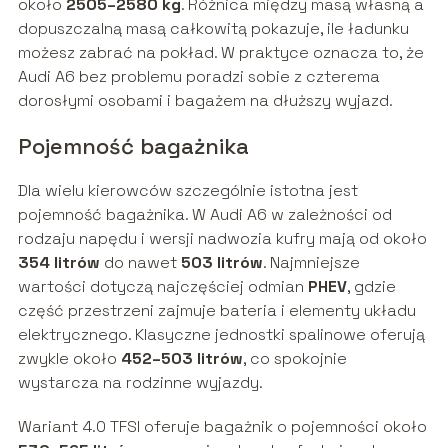
około
2505–2580 kg
. Różnica między masą własną a
dopuszczalną masą całkowitą pokazuje, ile ładunku
możesz zabrać na pokład. W praktyce oznacza to, że
Audi A6 bez problemu poradzi sobie z czterema
dorosłymi osobami i bagażem na dłuższy wyjazd.
Pojemność bagażnika
Dla wielu kierowców szczególnie istotna jest
pojemność bagażnika. W Audi A6 w zależności od
rodzaju napędu i wersji nadwozia kufry mają od około
354 litrów
do nawet
503 litrów
. Najmniejsze
wartości dotyczą najczęściej odmian
PHEV
, gdzie
część przestrzeni zajmuje bateria i elementy układu
elektrycznego. Klasyczne jednostki spalinowe oferują
zwykle około
452–503 litrów
, co spokojnie
wystarcza na rodzinne wyjazdy.
Wariant 4.0 TFSI oferuje bagażnik o pojemności około