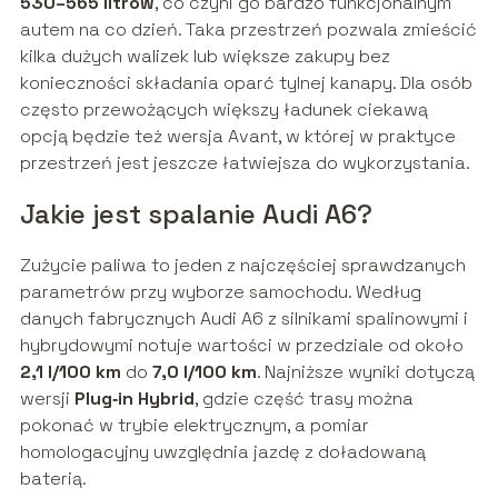
530–565 litrów
, co czyni go bardzo funkcjonalnym
autem na co dzień. Taka przestrzeń pozwala zmieścić
kilka dużych walizek lub większe zakupy bez
konieczności składania oparć tylnej kanapy. Dla osób
często przewożących większy ładunek ciekawą
opcją będzie też wersja Avant, w której w praktyce
przestrzeń jest jeszcze łatwiejsza do wykorzystania.
Jakie jest spalanie Audi A6?
Zużycie paliwa to jeden z najczęściej sprawdzanych
parametrów przy wyborze samochodu. Według
danych fabrycznych Audi A6 z silnikami spalinowymi i
hybrydowymi notuje wartości w przedziale od około
2,1 l/100 km
do
7,0 l/100 km
. Najniższe wyniki dotyczą
wersji
Plug‑in Hybrid
, gdzie część trasy można
pokonać w trybie elektrycznym, a pomiar
homologacyjny uwzględnia jazdę z doładowaną
baterią.