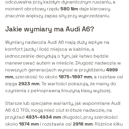
odczuwalna przy każdym dynamicznym ruszaniu, a
moment obrotowy rzędu
580 Nm
daje kierowcy
znacznie większy zapas siły przy wyprzedzaniu.
Jakie wymiary ma Audi A6?
Wymiary nadwozia Audi A6 mają duży wpływ na
komfort jazdy i ilość miejsca w kabinie, a
jednocześnie decydują o tym, jak łatwo będzie
manewrować autem w mieście. Długość nadwozia w
nowszych generacjach wynosi w przybliżeniu
4999
mm
, szerokość to około
1875–1897 mm
, a rozstaw osi
sięga
2923 mm
. Te wartości pokazują, że mamy do
czynienia z pełnoprawną limuzyną klasy wyższej.
Starsze lub specjalne warianty, jak wspomniane Audi
A6 4.0 TFSI, mogą mieć ciut krótsze nadwozie, na
przykład
4931–4934 mm
długości, przy szerokości
około
1874 mm
i rozstawie osi
2916 mm
. Różnice kilku