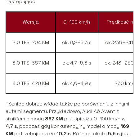
następująco:
Wersja
0–100 km/h
Prędkość mak
2.0 TFSI 204 KM
ok. 8,2–8,3 s
ok. 238–241 k
3.0 TFSI 367 KM
ok. 4,7–5,3 s
ok. 243–250 k
4.0 TFSI 420 KM
ok. 4,6–4,9 s
250 km/h
Różnice dobrze widać także po porównaniu z innymi
autami segmentu. Przykładowo, Audi A6 Avant z
silnikiem o mocy
367 KM
przyspiesza 0–100 km/h w
4,7 s
, podczas gdy konkurencyjny model o mocy
169
KM
potrzebuje około
10,2 s
. Różnica około
5,5 s
jest